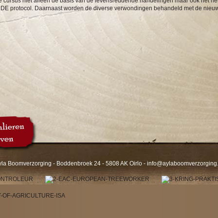
e cursus niet alleen de basis van de levensreddende handelingen maar ook het h
DE protocol.
Daarnaast worden de diverse verwondingen behandeld met de nieuw
yla Boomverzorging - Boddenbroek 24 - 5808 AK Oirlo -
info@aylaboomverzorging.