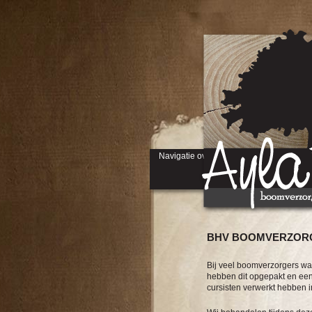
Navigatie overslaan
BHV BOOMVERZOR
Bij veel boomverzorgers wa
hebben dit opgepakt en ee
cursisten verwerkt hebben i