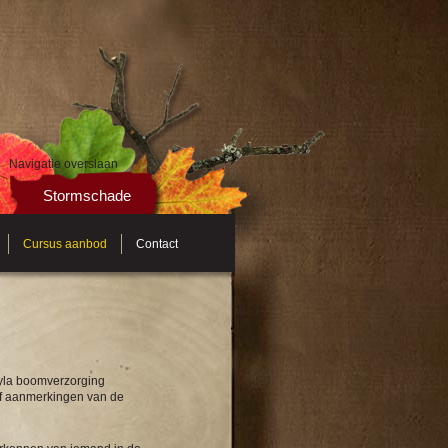
Navigatie overslaan
Stormschade
Cursus aanbod
Contact
Ayla boomverzorging
of aanmerkingen van de