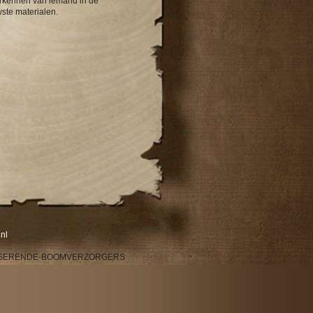
erkennen van iemand in de
ste materialen.
nl