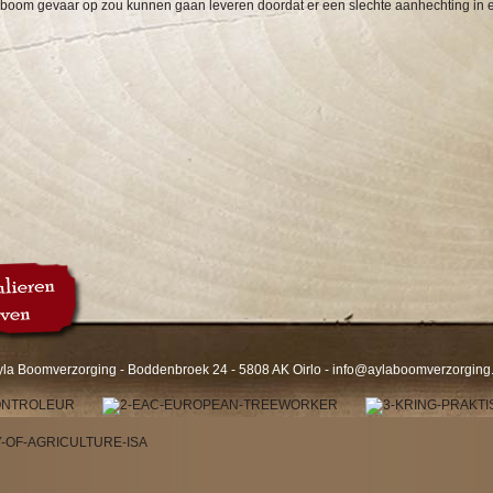
n boom gevaar op zou kunnen gaan leveren doordat er een slechte aanhechting in
yla Boomverzorging - Boddenbroek 24 - 5808 AK Oirlo -
info@aylaboomverzorging.