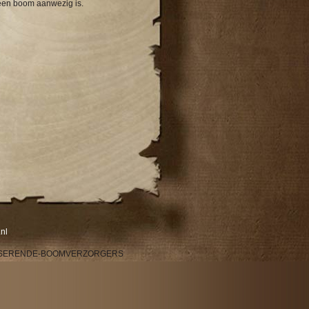
 een boom aanwezig is.
nl